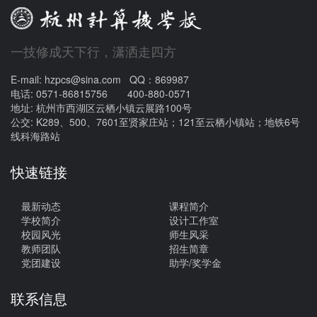
一技修成天下行，潇洒走四方
E-mail: hzpcs@sina.com QQ：869987
电话: 0571-86815756 400-880-0571
地址: 杭州市西湖区云栖小镇云展路100号
公交: K289、500、7601至贤家庄站；121至云栖小镇站；地铁6号
线科海路站
快速链接
最新动态
课程简介
学校简介
设计工作室
校园风光
师生风采
教师团队
招生简章
党团建设
助学/奖学金
联系信息