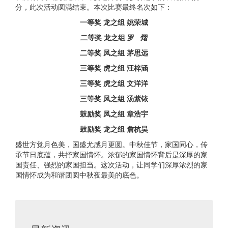
分，此次活动圆满结束。本次比赛最终名次如下：
一等奖 龙之组 姚荣城
二等奖 龙之组 罗 熠
二等奖 凤之组 茅思远
三等奖 虎之组 汪梓涵
三等奖 虎之组 文洋洋
三等奖 凤之组 汤紫铱
鼓励奖 凤之组 章浩宇
鼓励奖 龙之组 詹杭昊
盛世方觉月色美，国盛尤感月更圆。中秋佳节，家国同心，传
承节日底蕴，共抒家国情怀。浓郁的家国情怀背后是深厚的家
国责任、强烈的家国担当。这次活动，让同学们深厚浓烈的家
国情怀成为和谐团圆中秋夜最美的底色。