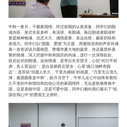
中秋一夜月，千载家国情。经过前期的认真准备，同学们的朗
读内容、形式丰富多样，有演讲、有朗诵。每位朗读者朗读时
更是精神饱满、仪态大方、感情真挚、表达自然，极富韵味和
表现力。同学们以“团圆、爱国”为主题，用激情澎湃的声音吟诵
着一首首诉说月圆相思、赞颂华夏大地的篇章，传达最质朴真
挚的情感，深入挖掘中秋和国庆的内涵，进行一次深情款款、
跌宕起伏的朗诵。这份情感，是李白长安望月，心忧“何日平胡
虏，良人罢远征”；是白居易西北望乡，心系“曲江池畔杏园
边”；是苏轼“但愿人长久，千里共婵娟”的祝愿。“万里无云境九
洲，最团圆夜是中秋”，皓月当空下，中华儿女心中始终有着恒
久不变的中秋情结和扣动心弦的家国情怀，无论是歌颂青春中
国，还是美丽中国，还是可爱中国，同学们都向我们展示了“祖
国在我心中”的爱国主义情怀。