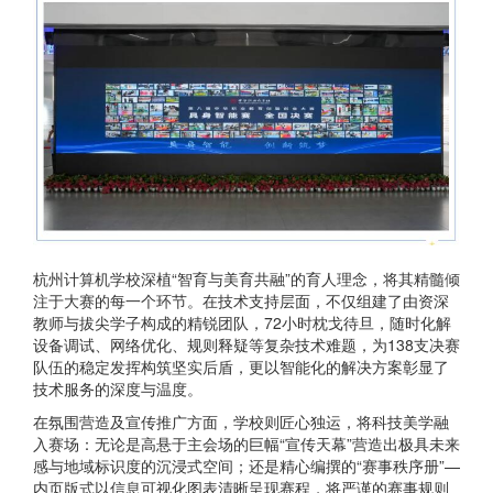
杭州计算机学校深植“智育与美育共融”的育人理念，将其精髓倾
注于大赛的每一个环节。在技术支持层面，不仅组建了由资深
教师与拔尖学子构成的精锐团队，72小时枕戈待旦，随时化解
设备调试、网络优化、规则释疑等复杂技术难题，为138支决赛
队伍的稳定发挥构筑坚实后盾，更以智能化的解决方案彰显了
技术服务的深度与温度。
在氛围营造及宣传推广方面，学校则匠心独运，将科技美学融
入赛场：无论是高悬于主会场的巨幅“宣传天幕”营造出极具未来
感与地域标识度的沉浸式空间；还是精心编撰的“赛事秩序册”—
内页版式以信息可视化图表清晰呈现赛程，将严谨的赛事规则