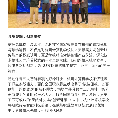
具身智能，创新筑梦
这场高规格、高水平、高科技的国家级赛事在杭州的成功落地
与顺畅运行，不仅是对杭州计算机学校技术支撑实力与创新服
务能力的权威认可，更是学校精准对接智能产业前沿、深化技
术技能人才培养模式的一次卓越实践。我们以技术赋能赛事，
以服务驱动创新，为138支队伍搭建了稳定、公平、前沿的竞技
舞台。
通过保障五大智能赛项的巅峰对决，杭州计算机学校不仅锤炼
了师生实战能力，更向全国职教界生动诠释了“以技促教、以赛
砺能、以创致远”的核心理念，为培养兼具数字工匠精神与跨界
创新能力的新时代技术人才、服务国家新质生产力发展，贡献
了不可或缺的“天赋科技”与“创新引领”！未来，杭州计算机学校
将继续锚定智能科技前沿，在赋能职业教育创新发展的浪潮
中，勇做技术先锋，引领时代风帆！