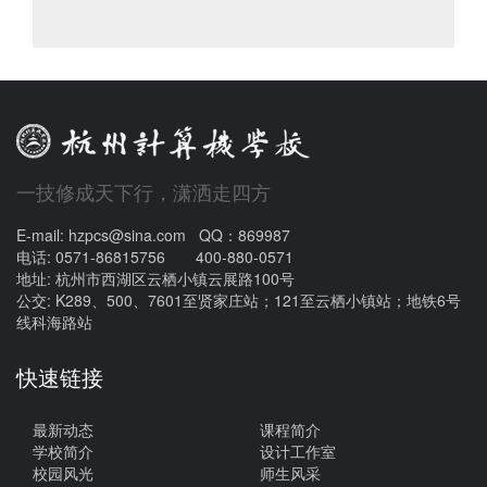
一技修成天下行，潇洒走四方
E-mail: hzpcs@sina.com QQ：869987
电话: 0571-86815756 400-880-0571
地址: 杭州市西湖区云栖小镇云展路100号
公交: K289、500、7601至贤家庄站；121至云栖小镇站；地铁6号
线科海路站
快速链接
最新动态
课程简介
学校简介
设计工作室
校园风光
师生风采