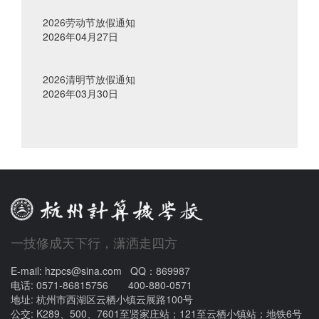
2026劳动节放假通知
2026年04月27日
2026清明节放假通知
2026年03月30日
一技修成天下行，潇洒走四方
E-mail: hzpcs@sina.com QQ：869987
电话: 0571-86815756 400-880-0571
地址: 杭州市西湖区云栖小镇云展路100号
公交: K289、500、7601至贤家庄站；121至云栖小镇站；地铁6号