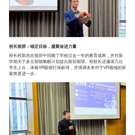
校长致辞：锚定目标，凝聚奋进力量
校长程新杰在致辞中回顾了学校过去一年的教育成果，并对新
学期关于多元智能唤醒计划提出殷切期望。程校长还邀请几位
学生上台，体验VR眼镜打保龄球，并强调未来对于VR领域的探
索将更进一步。