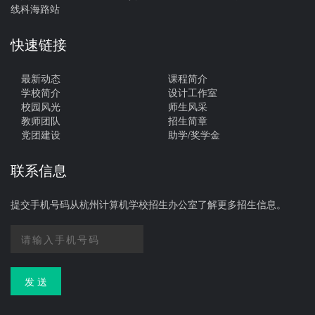
线科海路站
快速链接
最新动态
课程简介
学校简介
设计工作室
校园风光
师生风采
教师团队
招生简章
党团建设
助学/奖学金
联系信息
提交手机号码从杭州计算机学校招生办公室了解更多招生信息。
发 送