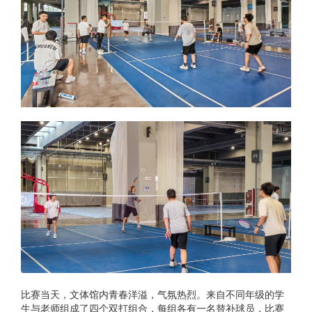
比赛当天，文体馆内青春洋溢，气氛热烈。来自不同年级的学
生与老师组成了四个双打组合，每组各有一名替补球员，比赛