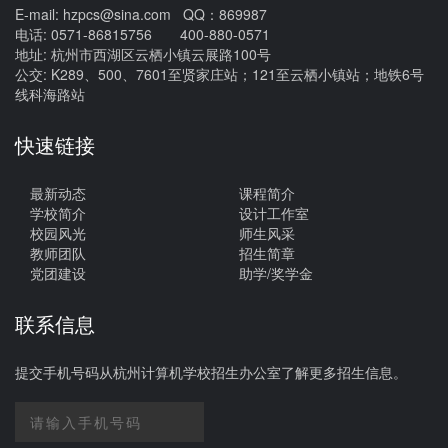
E-mail: hzpcs@sina.com QQ：869987
电话: 0571-86815756 400-880-0571
地址: 杭州市西湖区云栖小镇云展路100号
公交: K289、500、7601至贤家庄站；121至云栖小镇站；地铁6号
线科海路站
快速链接
最新动态
课程简介
学校简介
设计工作室
校园风光
师生风采
教师团队
招生简章
党团建设
助学/奖学金
联系信息
提交手机号码从杭州计算机学校招生办公室了解更多招生信息。