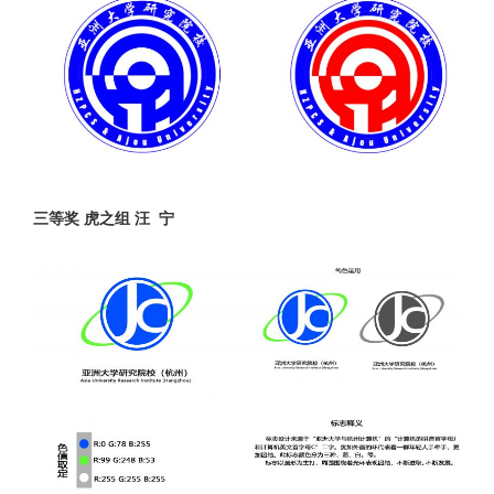
三等奖 虎之组 汪 宁