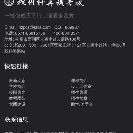
一技修成天下行，潇洒走四方
E-mail: hzpcs@sina.com QQ：869987
电话: 0571-86815756 400-880-0571
地址: 杭州市西湖区云栖小镇云展路100号
公交: K289、500、7601至贤家庄站；121至云栖小镇站；地铁6号
线科海路站
快速链接
最新动态
课程简介
学校简介
设计工作室
校园风光
师生风采
教师团队
招生简章
党团建设
助学/奖学金
联系信息