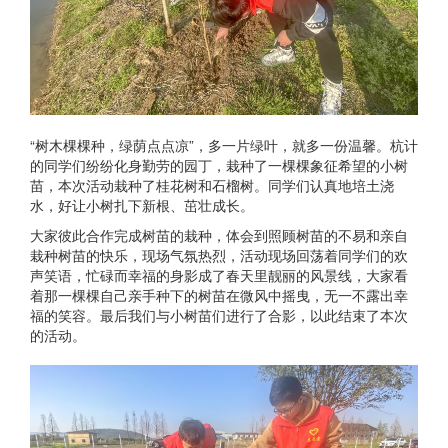
“树木棵棵种，绿荫点点凉”，多一片绿叶，就多一份温馨。杭计
的同学们纷纷化身勤劳的园丁，栽种了一棵棵象征希望的小树
苗，本次活动栽种了桂花树和石榴树。同学们认真地培土浇
水，好让小树扎下新根、茁壮成长。
大家彼此合作完成树苗的栽种，体会到照顾树苗的不易和亲自
栽种树苗的快乐，现场气氛热烈，活动现场回荡着同学们的欢
声笑语，忙碌而幸福的身影成了春天里靓丽的风景线，大家看
着那一棵棵自己亲手种下的树苗在微风中摇曳，无一不露出幸
福的笑容。最后我们与小树苗们进行了合影，以此结束了本次
的活动。