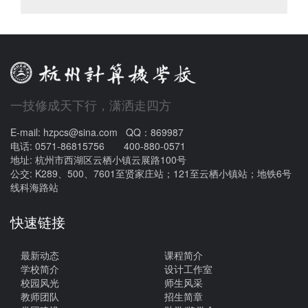
一技修成天下行，潇洒走四方
E-mail: hzpcs@sina.com QQ：869987
电话: 0571-86815756 400-880-0571
地址: 杭州市西湖区云栖小镇云展路100号
公交: K289、500、7601至贤家庄站；121至云栖小镇站；地铁6号
线科海路站
快速链接
最新动态
课程简介
学校简介
设计工作室
校园风光
师生风采
教师团队
招生简章