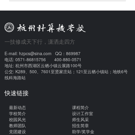
一技修成天下行，潇洒走四方
E-mail: hzpcs@sina.com QQ：869987
电话: 0571-86815756 400-880-0571
地址: 杭州市西湖区云栖小镇云展路100号
公交: K289、500、7601至贤家庄站；121至云栖小镇站；地铁6号
线科海路站
快速链接
最新动态
课程简介
学校简介
设计工作室
校园风光
师生风采
教师团队
招生简章
党团建设
助学/奖学金