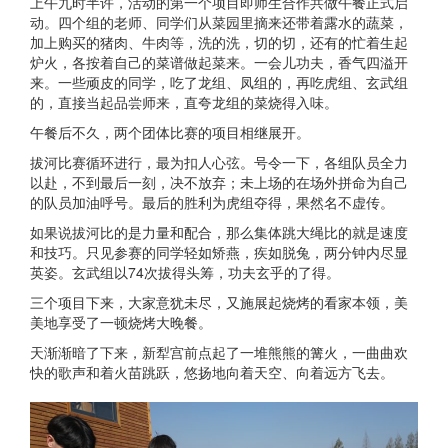
上午九时半许，活动的第一个项目即师生合作共做午餐正式启
动。四个组的老师、同学们从菜园里摘来还带着露水的蔬菜，
加上购买的猪肉、牛肉等，洗的洗，切的切，还有的忙着生起
炉火，各按着自己的菜谱做起菜来。一会儿功夫，香气四溢开
来。一些顽皮的同学，吃了龙组、凤组的，再吃虎组、玄武组
的，直接当起品尝师来，直夸龙组的菜烧得入味。
午餐后不久，两个团体比赛的项目相继展开。
拔河比赛循环进行，最为扣人心弦。号令一下，各组队员全力
以赴，不到最后一刻，决不放弃；未上场的在场外拼命为自己
的队员加油呼号。最后的胜利为虎组夺得，果然名不虚传。
如果说拔河比的是力量和配合，那么集体跳大绳比的就是速度
和技巧。只见参赛的同学轻如矫燕，疾如脱兔，两分钟内尽显
英姿。玄武组以74次拔得头筹，功夫玄乎的了得。
三个项目下来，大家意犹未尽，又施展起烧烤的看家本领，美
美地享受了一顿烧烤大晚餐。
天渐渐暗了下来，新犁宫前点起了一堆熊熊的篝火，一曲曲欢
快的歌声和着火苗跳跃，悠扬地向着天空、向着远方飞去。