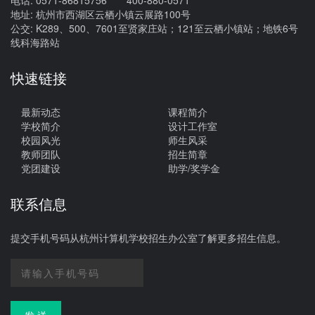
电话: 0571-86815756 400-880-0571
地址: 杭州市西湖区云栖小镇云展路100号
公交: K289、500、7601至贤家庄站；121至云栖小镇站；地铁6号
线科海路站
快速链接
最新动态
课程简介
学校简介
设计工作室
校园风光
师生风采
教师团队
招生简章
党团建设
助学/奖学金
联系信息
提交手机号码从杭州计算机学校招生办公室了解更多招生信息。