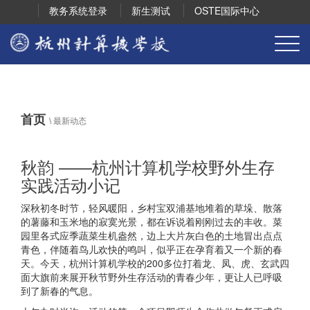
教务系统登录
新生测试
OSTE国际中心
首页
\
最新动态
秋韵 ——杭州计算机学校野外生存
实践活动小记
深秋初冬时节，轻风暖阳，乡村宝双浦基地堆着的草垛、散落
的薯藤和玉米地的寂寞光景，都在诉说着刚刚过去的丰收。菜
园里各式应季蔬菜生机盎然，边上大片灰白色的土地冒出点点
青色，伴随着鸟儿欢快的鸣叫，似乎正在孕育着又一个新的春
天。今天，杭州计算机学校的200多位打着龙、凤、虎、玄武四
面大旗前来展开秋节野外生存活动的青春少年，更让人已呼吸
到了新春的气息。