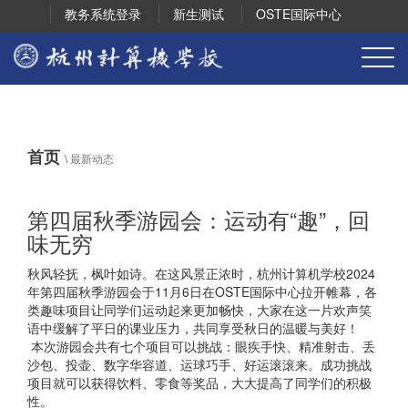
教务系统登录
新生测试
OSTE国际中心
首页
\
最新动态
第四届秋季游园会：运动有“趣”，回
味无穷
秋风轻抚，枫叶如诗。在这风景正浓时，杭州计算机学校2024
年第四届秋季游园会于11月6日在OSTE国际中心拉开帷幕，各
类趣味项目让同学们运动起来更加畅快，大家在这一片欢声笑
语中缓解了平日的课业压力，共同享受秋日的温暖与美好！
本次游园会共有七个项目可以挑战：眼疾手快、精准射击、丢
沙包、投壶、数字华容道、运球巧手、好运滚滚来。成功挑战
项目就可以获得饮料、零食等奖品，大大提高了同学们的积极
性。