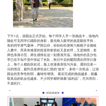
下午1点，游园会正式开始。每个同学人手一张挑战卡，场地内
随处可见同学们踊跃的身影，最先映入眼帘的就是眼疾手快，
有的同学屏气凝神，严阵以待，轻轻松松便将六根棍子全都收
入囊中。而具有难度的投壶和射箭处又是欢呼，又是惋惜，老
师也亲身示范，师生感情在这一刻逐渐升温。场地外的丢沙包
早已在不知不觉中排起了长队，秋日午后的暖阳洒在同学们身
上，每个人都跃跃欲试，脸上弥漫着喜悦与兴奋。遇到仅差一
分的情况，裁判员老师也会仁慈的“放水”，多给一次机会，让游
园会的竞争性削弱，趣味性增强。 最后完成的挑战越多，能赢
取奖品的机会也越多。不少同学都怀揣着“战利品”，尽兴而归，
不虚此行。