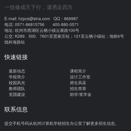
一技修成天下行，潇洒走四方
E-mail: hzpcs@sina.com QQ：869987
电话: 0571-86815756 400-880-0571
地址: 杭州市西湖区云栖小镇云展路100号
公交: K289、500、7601至贤家庄站；121至云栖小镇站；地铁6号
线科海路站
快速链接
最新动态
课程简介
学校简介
设计工作室
校园风光
师生风采
教师团队
招生简章
党团建设
助学/奖学金
联系信息
提交手机号码从杭州计算机学校招生办公室了解更多招生信息。