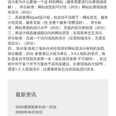
诉⼤家为什么要做⼀个这 样的⽹站（最终需要进⾏⽐赛现场讲
解）。 评分标准：⽹站创意的可⾏性（20分）⽹站⽐赛现场发
布演示（20分）
⼆，⾼保真⽹站psd设计稿，包含但不仅限于：⽹站⾸⻚、服务
介绍⻚⾯、服务⻚⾯（包 含整个服务/消费流程）。 评分标
准：⽹站界⾯的设计⽔平（20分） ⻚⾯内容完善程度（20分）
三，将设计稿搭建成能访问的⽹站原型，实现简单交互演示。
评分标准：完成⼀个访问流程的演示（仅需前端演示，⽆需实
现后台）（20分）
四， 加分项 除前三项外任何你觉得对⽹站及演示有利的东⻄。
加分额度：20分 参赛者以⼤组为单位，3-6⼈组队的形式，每
队需各⾃寻找指导⽼师⼀名（各队指导⽼师 不可相同），在过
程中对于各个环节⽅案给予咨询及建议。⽐赛现场四⼤组PK，
需派1-2 ⼈现场演示，⽐赛最终按总分的⾼低进⾏排名。
最新资讯
2026暑期致家长的一封信
2026年06月30日