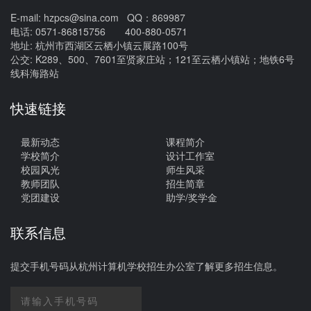
E-mail: hzpcs@sina.com QQ：869987
电话: 0571-86815756 400-880-0571
地址: 杭州市西湖区云栖小镇云展路100号
公交: K289、500、7601至贤家庄站；121至云栖小镇站；地铁6号
线科海路站
快速链接
最新动态
课程简介
学校简介
设计工作室
校园风光
师生风采
教师团队
招生简章
党团建设
助学/奖学金
联系信息
提交手机号码从杭州计算机学校招生办公室了解更多招生信息。