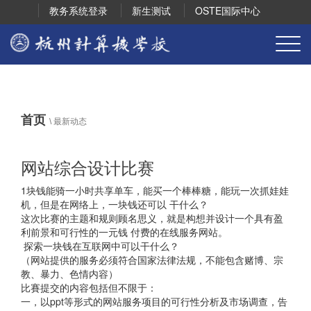
教务系统登录
新生测试
OSTE国际中心
首页
\
最新动态
网站综合设计比赛
1块钱能骑⼀⼩时共享单⻋，能买⼀个棒棒糖，能玩⼀次抓娃娃
机，但是在⽹络上，⼀块钱还可以 ⼲什么？
这次⽐赛的主题和规则顾名思义，就是构想并设计⼀个具有盈
利前景和可⾏性的⼀元钱 付费的在线服务⽹站。
探索⼀块钱在互联⽹中可以⼲什么？
（⽹站提供的服务必须符合国家法律法规，不能包含赌博、宗
教、暴⼒、⾊情内容）
⽐賽提交的内容包括但不限于：
⼀，以ppt等形式的⽹站服务项⽬的可⾏性分析及市场调查，告