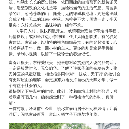
筑，勾勒出长长的历史脉络；依田而建的白墙熏瓦的新杭派民
居，造型别致的文化礼堂等，描绘出当代的生活气息。清丽飘
渺的江、葱茏苍翠的山、随处可见的绿树和池塘，则把这里融
合成了独一无二的江南小村落。东梓关不大，周遭一走，半天
足矣；东梓关很大，品味神韵，经年不夠。
同学们入村，很快四散开去。或骑着游览自行车走街串巷，
尽情撒欢；或闲坐江边小亭神聊，任江风随意吹拂。有的驻足
古建筑、古遗迹，以独特的视角细细品赏；有的穿起汉服，心
想着穿越千年，做一回小村的主人。更多的则是拿起手机拍
摄、录制小视频，以留下一段珍贵的春游记忆。
富春江很美，东梓关很美，她最想对欣赏她的人说的那句话，
一定是珍爱时光，无负韵华。了解了许家子弟的奋发有为，张
氏神医的悬壶济世，相信很多同学对“一技成，天下行”的校训会
有更深层面的理解，会更加努力地发挥自己的天赋才华，做一
个有益于社会的人。
很快到了下午离村的时候。此刻，读着白墙上村歌的歌词，顺
着歌谱哼唱几句，确实感觉到了一种很接地气的韵味。真所
谓：
一首村歌，吟咏前生今世，说尽富春山居千种别样风情；几番
游历，阅览古迹新景，道出云栖学子万般梦境年华。