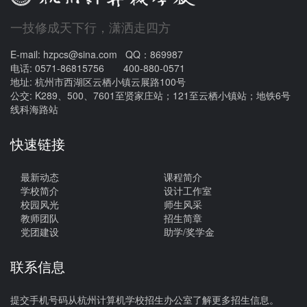
一技修成天下行，潇洒走四方
E-mail: hzpcs@sina.com QQ：869987
电话: 0571-86815756 400-880-0571
地址: 杭州市西湖区云栖小镇云展路100号
公交: K289、500、7601至贤家庄站；121至云栖小镇站；地铁6号
线科海路站
快速链接
最新动态
课程简介
学校简介
设计工作室
校园风光
师生风采
教师团队
招生简章
党团建设
助学/奖学金
联系信息
提交手机号码从杭州计算机学校招生办公室了解更多招生信息。