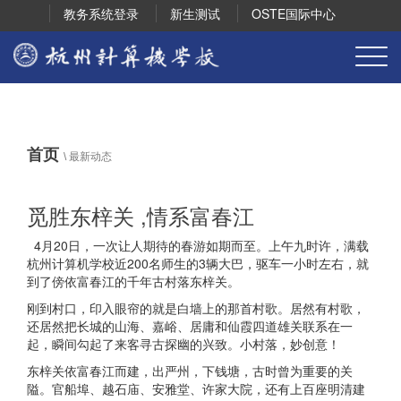
教务系统登录
新生测试
OSTE国际中心
首页
\
最新动态
觅胜东梓关 ,情系富春江
4月20日，一次让人期待的春游如期而至。上午九时许，满载
杭州计算机学校近200名师生的3辆大巴，驱车一小时左右，就
到了傍依富春江的千年古村落东梓关。
刚到村口，印入眼帘的就是白墙上的那首村歌。居然有村歌，
还居然把长城的山海、嘉峪、居庸和仙霞四道雄关联系在一
起，瞬间勾起了来客寻古探幽的兴致。小村落，妙创意！
东梓关依富春江而建，出严州，下钱塘，古时曾为重要的关
隘。官船埠、越石庙、安雅堂、许家大院，还有上百座明清建