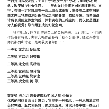
平台是由我校发起，主旨在于:连接一万个乡村，影响乡村观
念，改变城乡社会生态。
界面设计是将不同的基本图形、文
字，按照一定的规则在平面上组合成图案，主要在二维空间范
围之内以轮廓线划分图与它之间的界限，描绘形象。而界面设
计所表现的立体空间感，并非实在的三维空间，而仅仅是图形
对人的视觉引导作用形成的幻觉空间。
答辩现场，同学们讲述自己的灵感来源、设计理念。不同的
作品各有特色，亦有几幅作品各有千秋不分伯仲，经过评委老
师的斟酌和讨论，最终获奖名单如下：
一等奖 龙之组 杨巨炫
二等
奖 玄武组 郑莹麟
二等奖 龙之组 高楷锴
三等奖
玄武
组 包玲怡
三等
奖
玄武
组 熊伊瑄
三等
奖 虎之组 贺 颖
鼓励奖
虎之
组 陈媛媛
鼓励
奖 凤之组 余振文
优秀的网站界面设计魅力，它能把一种概念，一种思想通过精
美的构图、版式和色彩，传达给观众。其实只要掌握一些设计