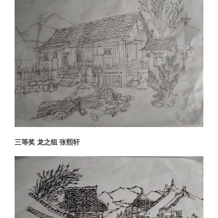
三等奖 龙之组 张熙轩