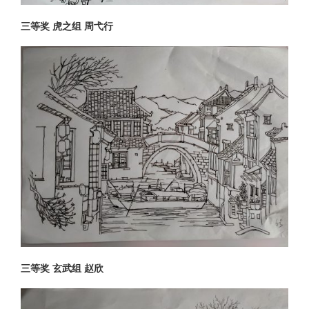
三等奖 虎之组 周弋行
三等奖 玄武组 赵欣