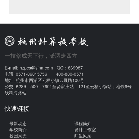
一技修成天下行，潇洒走四方
E-mail: hzpcs@sina.com QQ：869987
电话: 0571-86815756 400-880-0571
地址: 杭州市西湖区云栖小镇云展路100号
公交: K289、500、7601至贤家庄站；121至云栖小镇站；地铁6号
线科海路站
快速链接
最新动态
课程简介
学校简介
设计工作室
校园风光
师生风采