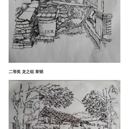
二等奖 龙之组 章韬