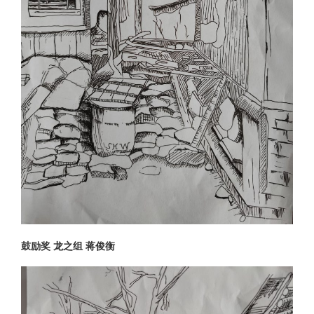
鼓励奖 龙之组 蒋俊衡