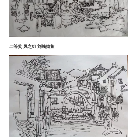
二等奖 凤之组 刘钱婧萱