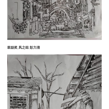
鼓励奖 凤之组 彭力清