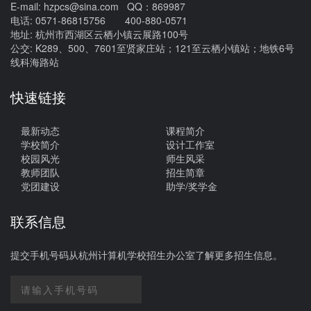
E-mail: hzpcs@sina.com QQ：869987
电话: 0571-86815756 400-880-0571
地址: 杭州市西湖区云栖小镇云展路100号
公交: K289、500、7601至贤家庄站；121至云栖小镇站；地铁6号
线科海路站
快速链接
最新动态
课程简介
学校简介
设计工作室
校园风光
师生风采
教师团队
招生简章
党团建设
助学/奖学金
联系信息
提交手机号码从杭州计算机学校招生办公室了解更多招生信息。