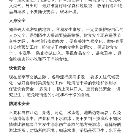
入烟气。外出时，最好准备好环保袋和垃圾袋， 收纳好各种物
品与垃圾，不要随便扔弃， 破坏环境。
人身安全
如果去人流密集的地方， 容易发生事故， 一定要保护好自己的
人身安全。遇到陌生人搭讪要提高警惕。饮食安全现在是季节
交换之际， 各种流行疾病多发， 要多关注气候变化，做好春季
传染病预防工作，吃清洁干净的食物和饮用水， 保证饮食安
全， 多洗手， 防止病从口入。重视食品安全， 讲究卫生， 避
免吃街边的小吃和不干净的食物。
饮食安全
现在是季节交换之际， 各种流行疾病多发， 要多关注气候变
化，做好夏季传染病预防工作，吃清洁干净的食物和饮用水，
保证饮食安全， 多洗手， 防止病从口入。重视食品安全， 讲
究卫生， 避免吃街边的小吃和不干净的食物。
防溺水安全
不要私自在江边、湖边、河边、水库边、池塘边等玩耍，以免
不慎滑落水中。严禁私自下水游泳，更不要到不摸底和不知水
情或比较危险且宜发生溺水伤亡事故的地方去游泳。选择好的
游泳场所，对场所的环境，如该水库、浴场是否卫生，水下是