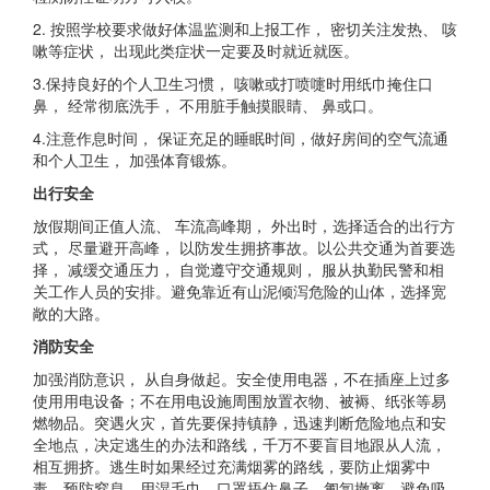
2. 按照学校要求做好体温监测和上报工作， 密切关注发热、 咳
嗽等症状， 出现此类症状一定要及时就近就医。
3.保持良好的个人卫生习惯， 咳嗽或打喷嚏时用纸巾掩住口
鼻， 经常彻底洗手， 不用脏手触摸眼睛、 鼻或口。
4.注意作息时间， 保证充足的睡眠时间，做好房间的空气流通
和个人卫生， 加强体育锻炼。
出行安全
放假期间正值人流、 车流高峰期， 外出时，选择适合的出行方
式， 尽量避开高峰， 以防发生拥挤事故。以公共交通为首要选
择， 减缓交通压力， 自觉遵守交通规则， 服从执勤民警和相
关工作人员的安排。避免靠近有山泥倾泻危险的山体，选择宽
敞的大路。
消防安全
加强消防意识， 从自身做起。安全使用电器，不在插座上过多
使用用电设备；不在用电设施周围放置衣物、被褥、纸张等易
燃物品。突遇火灾，首先要保持镇静，迅速判断危险地点和安
全地点，决定逃生的办法和路线，千万不要盲目地跟从人流，
相互拥挤。逃生时如果经过充满烟雾的路线，要防止烟雾中
毒，预防窒息。用湿毛巾、口罩捂住鼻子，匍匐撤离，避免吸