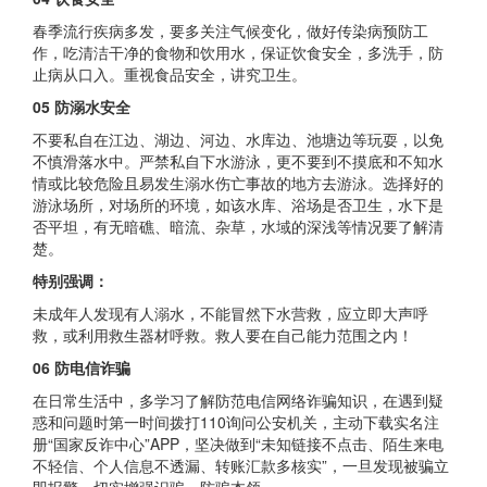
春季流行疾病多发，要多关注气候变化，做好传染病预防工
作，吃清洁干净的食物和饮用水，保证饮食安全，多洗手，防
止病从口入。重视食品安全，讲究卫生。
05 防溺水安全
不要私自在江边、湖边、河边、水库边、池塘边等玩耍，以免
不慎滑落水中。严禁私自下水游泳，更不要到不摸底和不知水
情或比较危险且易发生溺水伤亡事故的地方去游泳。选择好的
游泳场所，对场所的环境，如该水库、浴场是否卫生，水下是
否平坦，有无暗礁、暗流、杂草，水域的深浅等情况要了解清
楚。
特别强调：
未成年人发现有人溺水，不能冒然下水营救，应立即大声呼
救，或利用救生器材呼救。救人要在自己能力范围之内！
06 防电信诈骗
在日常生活中，多学习了解防范电信网络诈骗知识，在遇到疑
惑和问题时第一时间拨打110询问公安机关，主动下载实名注
册“国家反诈中心”APP，坚决做到“未知链接不点击、陌生来电
不轻信、个人信息不透漏、转账汇款多核实”，一旦发现被骗立