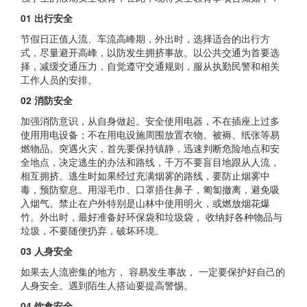
01 出行安全
节假日正值人流、车流高峰期，外出时，选择适合的出行方
式，尽量避开高峰，以防发生拥挤事故。以公共交通为首要选
择，减缓交通压力，自觉遵守交通规则，服从执勤民警和相关
工作人员的安排。
02 消防安全
加强消防意识，从自身做起。安全使用电器，不在插座上过多
使用用电设备；不在用电设施周围放置衣物、被褥、纸张等易
燃物品。突遇火灾，首先要保持镇静，迅速判断危险地点和安
全地点，决定逃生的办法和路线，千万不要盲目地跟从人流，
相互拥挤。逃生时如果经过充满烟雾的路线，要防止烟雾中
毒，预防窒息。用湿毛巾、口罩捂住鼻子，匍匐撤离，避免吸
入烟气。禁止在户外特别是山林中使用明火，或燃放烟花爆
竹。外出时，最好准备好环保袋和垃圾袋， 收纳好各种物品与
垃圾，不要随便扔弃，破坏环境。
03 人身安全
如果去人流密集的地方， 容易发生事故， 一定要保护好自己的
人身安全。遇到陌生人搭讪要提高警惕。
04 饮食安全