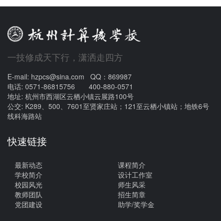
一技修成天下行，潇洒走四方
E-mail: hzpcs@sina.com QQ：869987
电话: 0571-86815756 400-880-0571
地址: 杭州市西湖区云栖小镇云展路100号
公交: K289、500、7601至贤家庄站；121至云栖小镇站；地铁6号
线科海路站
快速链接
最新动态
课程简介
学校简介
设计工作室
校园风光
师生风采
教师团队
招生简章
党团建设
助学/奖学金