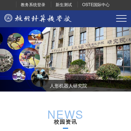
教务系统登录
新生测试
OSTE国际中心
上
下
一
一
页
页
2024年“一技成”天赋教育联盟研讨会
NEWS
校园资讯