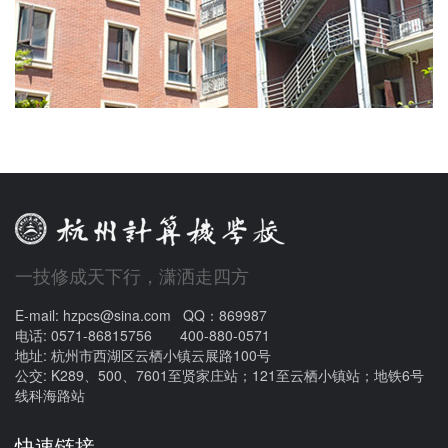
一技修成天下行，潇洒走四方
E-mail: hzpcs@sina.com QQ：869987
电话: 0571-86815756 400-880-0571
地址: 杭州市西湖区云栖小镇云展路100号
公交: K289、500、7601至贤家庄站；121至云栖小镇站；地铁6号
线科海路站
快速链接