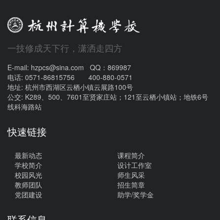
一技修成天下行，潇洒走四方
E-mail: hzpcs@sina.com QQ：869987
电话: 0571-86815756 400-880-0571
地址: 杭州市西湖区云栖小镇云展路100号
公交: K289、500、7601至贤家庄站；121至云栖小镇站；地铁6号
线科海路站
快速链接
最新动态
课程简介
学校简介
设计工作室
校园风光
师生风采
教师团队
招生简章
党团建设
助学/奖学金
联系信息