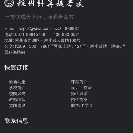
一技修成天下行，潇洒走四方
E-mail: hzpcs@sina.com QQ：869987
电话: 0571-86815756 400-880-0571
地址: 杭州市西湖区云栖小镇云展路100号
公交: K289、500、7601至贤家庄站；121至云栖小镇站；地铁6号
线科海路站
快速链接
最新动态
课程简介
学校简介
设计工作室
校园风光
师生风采
教师团队
招生简章
党团建设
助学/奖学金
联系信息