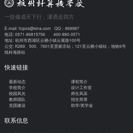
一技修成天下行，潇洒走四方
E-mail: hzpcs@sina.com QQ：869987
电话: 0571-86815756 400-880-0571
地址: 杭州市西湖区云栖小镇云展路100号
公交: K289、500、7601至贤家庄站；121至云栖小镇站；地铁6号
线科海路站
快速链接
最新动态
课程简介
学校简介
设计工作室
校园风光
师生风采
教师团队
招生简章
党团建设
助学/奖学金
联系信息