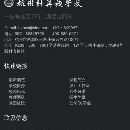
一技修成天下行，潇洒走四方
E-mail: hzpcs@sina.com QQ：869987
电话: 0571-86815756 400-880-0571
地址: 杭州市西湖区云栖小镇云展路100号
公交: K289、500、7601至贤家庄站；121至云栖小镇站；地铁6号
线科海路站
快速链接
最新动态
课程简介
学校简介
设计工作室
校园风光
师生风采
教师团队
招生简章
党团建设
助学/奖学金
联系信息