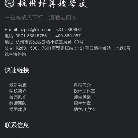
一技修成天下行，潇洒走四方
E-mail: hzpcs@sina.com QQ：869987
电话: 0571-86815756 400-880-0571
地址: 杭州市西湖区云栖小镇云展路100号
公交: K289、500、7601至贤家庄站；121至云栖小镇站；地铁6号
线科海路站
快速链接
最新动态
课程简介
学校简介
设计工作室
校园风光
师生风采
教师团队
招生简章
党团建设
助学/奖学金
联系信息