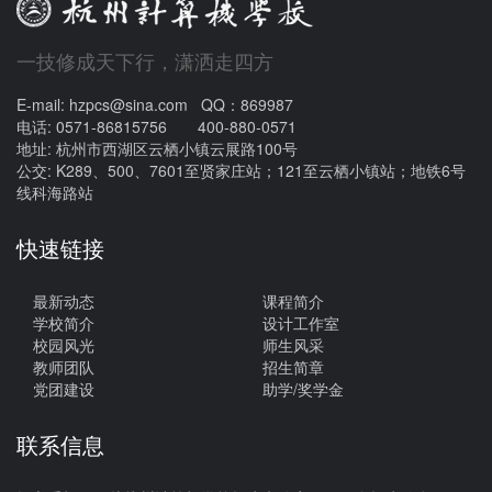
一技修成天下行，潇洒走四方
E-mail: hzpcs@sina.com QQ：869987
电话: 0571-86815756 400-880-0571
地址: 杭州市西湖区云栖小镇云展路100号
公交: K289、500、7601至贤家庄站；121至云栖小镇站；地铁6号
线科海路站
快速链接
最新动态
课程简介
学校简介
设计工作室
校园风光
师生风采
教师团队
招生简章
党团建设
助学/奖学金
联系信息