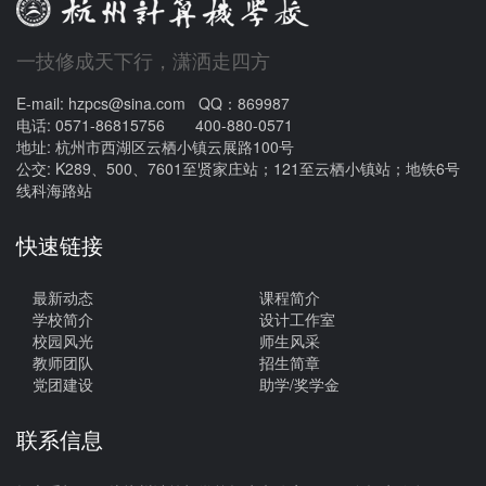
一技修成天下行，潇洒走四方
E-mail: hzpcs@sina.com QQ：869987
电话: 0571-86815756 400-880-0571
地址: 杭州市西湖区云栖小镇云展路100号
公交: K289、500、7601至贤家庄站；121至云栖小镇站；地铁6号
线科海路站
快速链接
最新动态
课程简介
学校简介
设计工作室
校园风光
师生风采
教师团队
招生简章
党团建设
助学/奖学金
联系信息